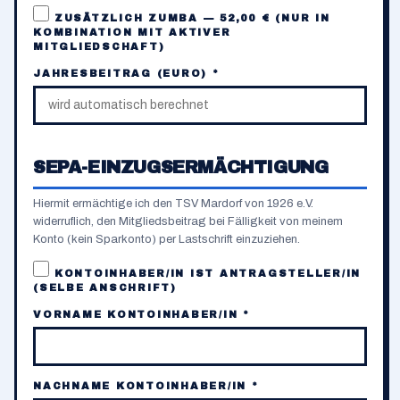
ZUSÄTZLICH ZUMBA — 52,00 € (NUR IN
KOMBINATION MIT AKTIVER
MITGLIEDSCHAFT)
JAHRESBEITRAG (EURO) *
SEPA-EINZUGSERMÄCHTIGUNG
Hiermit ermächtige ich den TSV Mardorf von 1926 e.V.
widerruflich, den Mitgliedsbeitrag bei Fälligkeit von meinem
Konto (kein Sparkonto) per Lastschrift einzuziehen.
KONTOINHABER/IN IST ANTRAGSTELLER/IN
(SELBE ANSCHRIFT)
VORNAME KONTOINHABER/IN *
NACHNAME KONTOINHABER/IN *