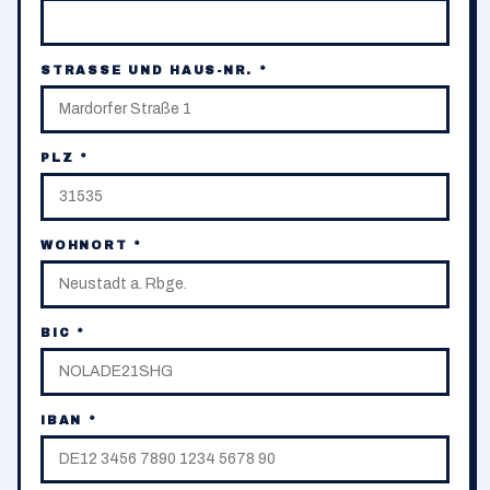
STRASSE UND HAUS-NR. *
PLZ *
WOHNORT *
BIC *
IBAN *